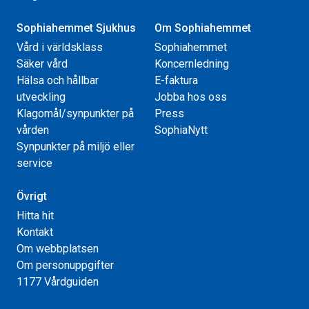
Sophiahemmet Sjukhus
Om Sophiahemmet
Vård i världsklass
Sophiahemmet
Säker vård
Koncernledning
Hälsa och hållbar
E-faktura
utveckling
Jobba hos oss
Klagomål/synpunkter på
Press
vården
SophiaNytt
Synpunkter på miljö eller
service
Övrigt
Hitta hit
Kontakt
Om webbplatsen
Om personuppgifter
1177 Vårdguiden