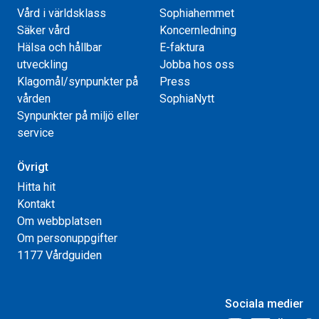
Vård i världsklass
Sophiahemmet
Säker vård
Koncernledning
Hälsa och hållbar
E-faktura
utveckling
Jobba hos oss
Klagomål/synpunkter på
Press
vården
SophiaNytt
Synpunkter på miljö eller
service
Övrigt
Hitta hit
Kontakt
Om webbplatsen
Om personuppgifter
1177 Vårdguiden
Sociala medier