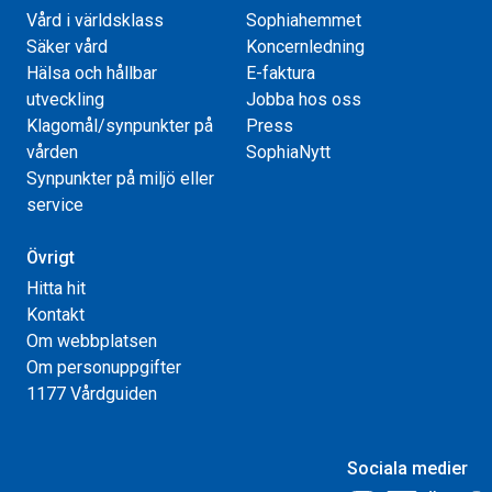
Vård i världsklass
Sophiahemmet
Säker vård
Koncernledning
Hälsa och hållbar
E-faktura
utveckling
Jobba hos oss
Klagomål/synpunkter på
Press
vården
SophiaNytt
Synpunkter på miljö eller
service
Övrigt
Hitta hit
Kontakt
Om webbplatsen
Om personuppgifter
1177 Vårdguiden
Sociala medier