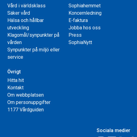
Vård i världsklass
Sophiahemmet
Säker vård
Koncernledning
Hälsa och hållbar
E-faktura
utveckling
Jobba hos oss
Klagomål/synpunkter på
Press
vården
SophiaNytt
Synpunkter på miljö eller
service
Övrigt
Hitta hit
Kontakt
Om webbplatsen
Om personuppgifter
1177 Vårdguiden
Sociala medier