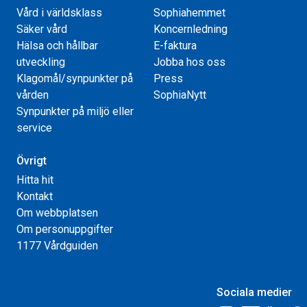
Vård i världsklass
Sophiahemmet
Säker vård
Koncernledning
Hälsa och hållbar
E-faktura
utveckling
Jobba hos oss
Klagomål/synpunkter på
Press
vården
SophiaNytt
Synpunkter på miljö eller
service
Övrigt
Hitta hit
Kontakt
Om webbplatsen
Om personuppgifter
1177 Vårdguiden
Sociala medier