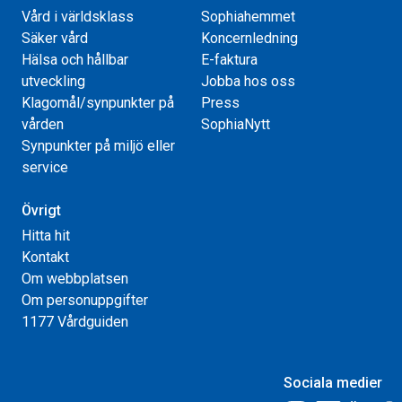
Vård i världsklass
Sophiahemmet
Säker vård
Koncernledning
Hälsa och hållbar
E-faktura
utveckling
Jobba hos oss
Klagomål/synpunkter på
Press
vården
SophiaNytt
Synpunkter på miljö eller
service
Övrigt
Hitta hit
Kontakt
Om webbplatsen
Om personuppgifter
1177 Vårdguiden
Sociala medier