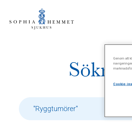
Genom att kl
Sökresu
navigeringe
marknadsför
Cookie-ins