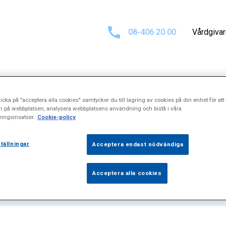
08-406 20 00
Vårdgiva
icka på "acceptera alla cookies" samtycker du till lagring av cookies på din enhet för att 
ltat för
"Ryggt
n på webbplatsen, analysera webbplatsens användning och bistå i våra
ingsinsatser.
Cookie-policy
tällningar
Acceptera endast nödvändiga
Acceptera alla cookies