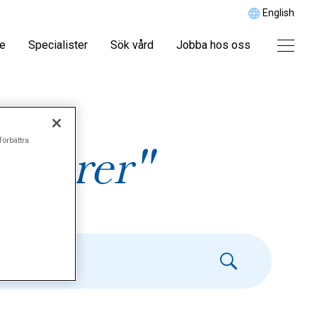
English
re
Specialister
Sök vård
Jobba hos oss
förbättra
umörer"