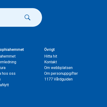
ophiahemmet
Övrigt
iahemmet
Hitta hit
rnledning
Kontakt
tura
Om webbplatsen
a hos oss
Om personuppgifter
s
1177 Vårdguiden
aNytt