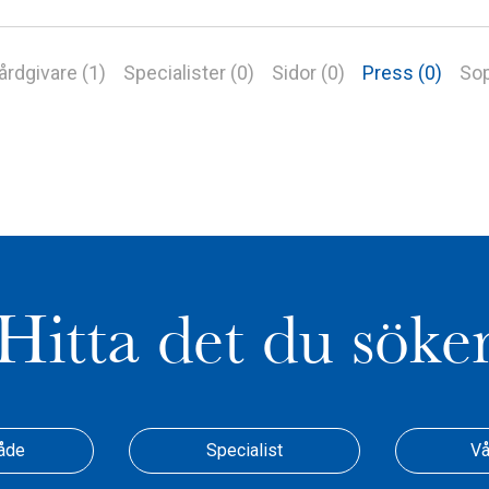
årdgivare (1)
Specialister (0)
Sidor (0)
Press (0)
Sop
Hitta det du söke
åde
Specialist
Vå