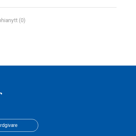
hianytt (0)
r
rdgivare