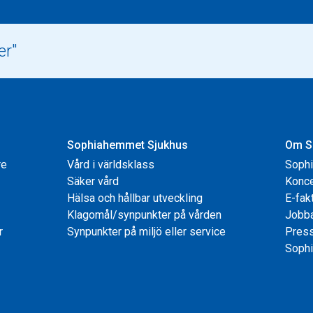
Sophiahemmet Sjukhus
Om S
re
Vård i världsklass
Soph
Säker vård
Konce
Hälsa och hållbar utveckling
E-fak
Klagomål/synpunkter på vården
Jobb
r
Synpunkter på miljö eller service
Pres
Sophi