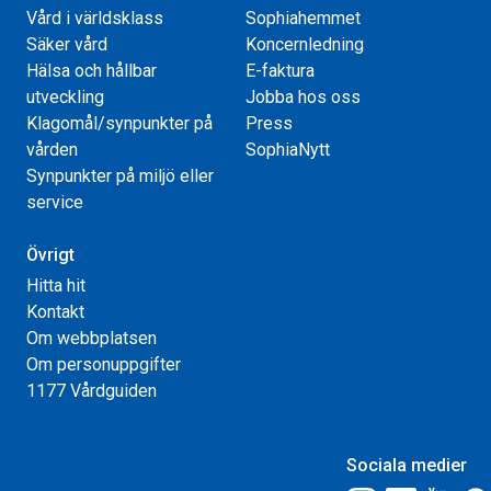
Vård i världsklass
Sophiahemmet
Säker vård
Koncernledning
Hälsa och hållbar
E-faktura
utveckling
Jobba hos oss
Klagomål/synpunkter på
Press
vården
SophiaNytt
Synpunkter på miljö eller
service
Övrigt
Hitta hit
Kontakt
Om webbplatsen
Om personuppgifter
1177 Vårdguiden
Sociala medier