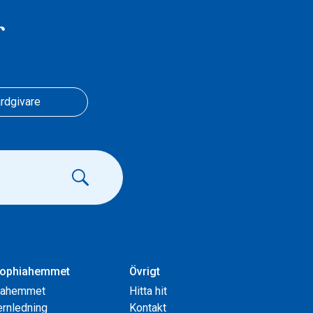
r
rdgivare
ophiahemmet
Övrigt
iahemmet
Hitta hit
rnledning
Kontakt