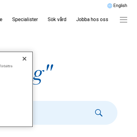
English
re
Specialister
Sök vård
Jobba hos oss
ening"
förbättra