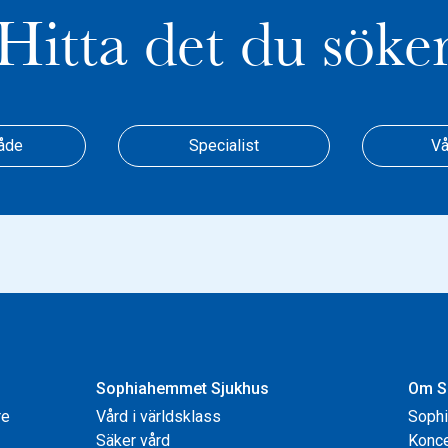
Hitta det du söke
åde
Specialist
Vå
Sophiahemmet Sjukhus
Om S
re
Vård i världsklass
Soph
Säker vård
Konce