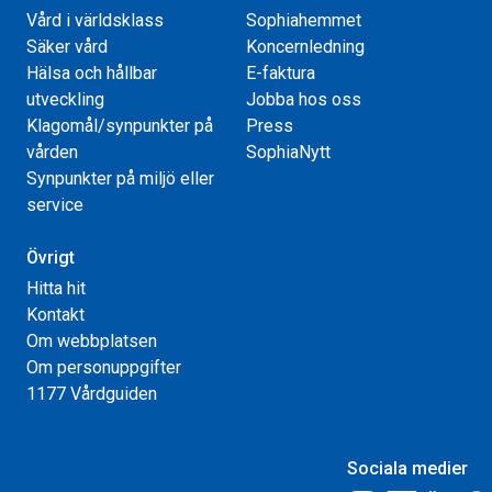
Vård i världsklass
Sophiahemmet
Säker vård
Koncernledning
Hälsa och hållbar
E-faktura
utveckling
Jobba hos oss
Klagomål/synpunkter på
Press
vården
SophiaNytt
Synpunkter på miljö eller
service
Övrigt
Hitta hit
Kontakt
Om webbplatsen
Om personuppgifter
1177 Vårdguiden
Sociala medier