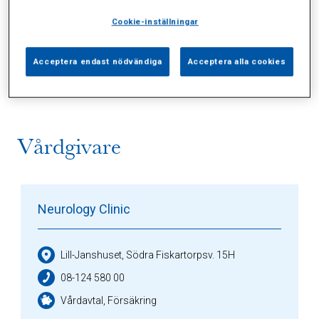
Cookie-inställningar
Alla (2)
Vårdgivare (1)
Specialister (0)
Acceptera endast nödvändiga
Acceptera alla cookies
Sidor (0)
Press (0)
Sophianytt (0)
Vårdgivare
Neurology Clinic
Lill-Janshuset, Södra Fiskartorpsv. 15H
08-124 580 00
Vårdavtal, Försäkring