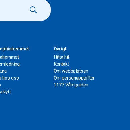
ophiahemmet
Övrigt
iahemmet
Hitta hit
rnledning
Kontakt
tura
Om webbplatsen
a hos oss
Om personuppgifter
s
1177 Vårdguiden
aNytt