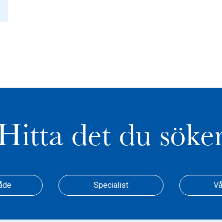
Hitta det du söke
åde
Specialist
Vå