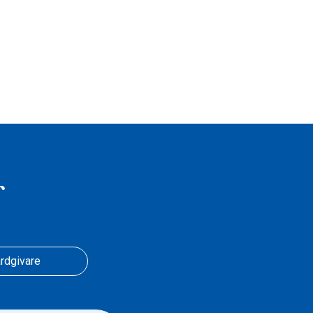
r
rdgivare