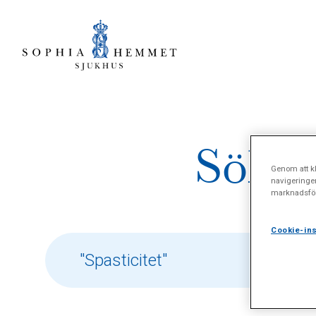
Sökre
Genom att kl
navigeringe
marknadsför
Cookie-ins