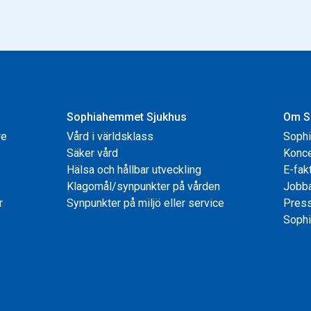
Sophiahemmet Sjukhus
Om S
re
Vård i världsklass
Soph
Säker vård
Konce
Hälsa och hållbar utveckling
E-fak
Klagomål/synpunkter på vården
Jobb
r
Synpunkter på miljö eller service
Pres
Sophi