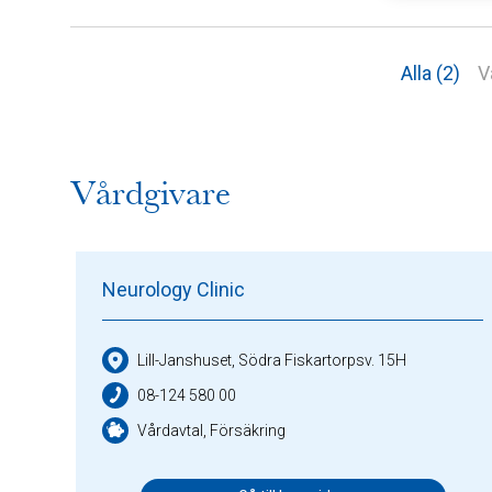
Alla (2)
V
Vårdgivare
Neurology Clinic
Lill-Janshuset, Södra Fiskartorpsv. 15H
08-124 580 00
Vårdavtal, Försäkring