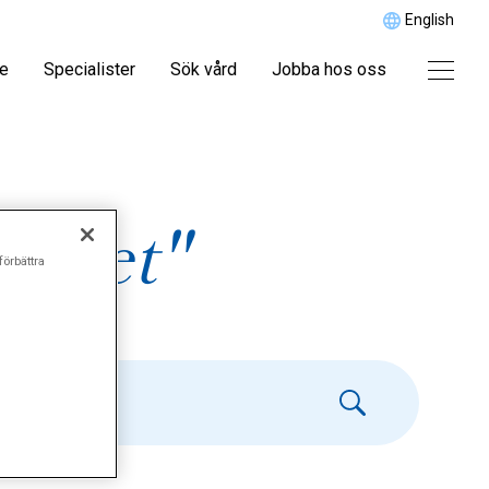
English
re
Specialister
Sök vård
Jobba hos oss
icitet"
förbättra