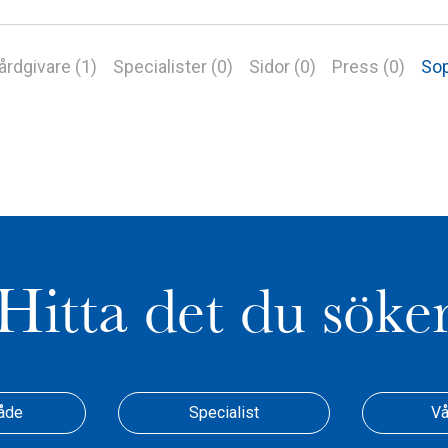
årdgivare (1)
Specialister (0)
Sidor (0)
Press (0)
Sop
Hitta det du söke
åde
Specialist
Vå