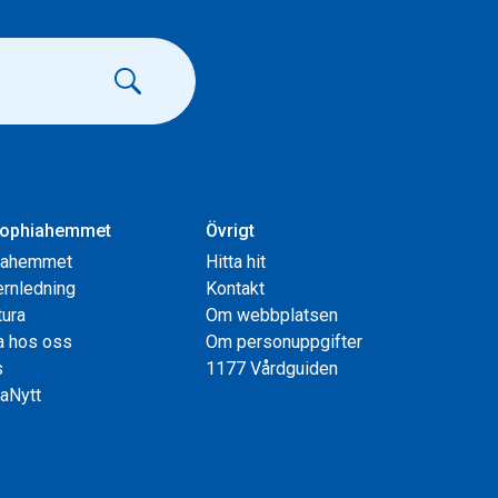
ophiahemmet
Övrigt
iahemmet
Hitta hit
rnledning
Kontakt
tura
Om webbplatsen
a hos oss
Om personuppgifter
s
1177 Vårdguiden
aNytt