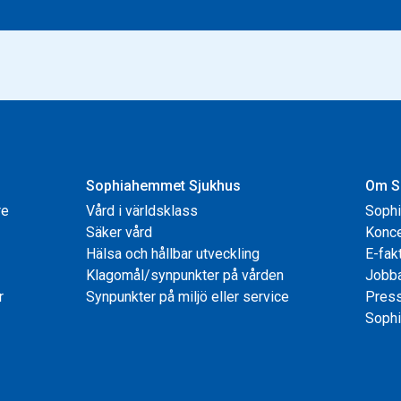
Sophiahemmet Sjukhus
Om S
re
Vård i världsklass
Soph
Säker vård
Konce
Hälsa och hållbar utveckling
E-fak
Klagomål/synpunkter på vården
Jobb
r
Synpunkter på miljö eller service
Pres
Sophi