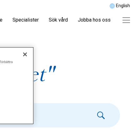
English
re
Specialister
Sök vård
Jobba hos oss
förbättra
icitet"