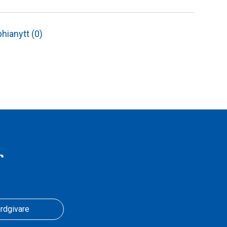
hianytt (0)
r
rdgivare