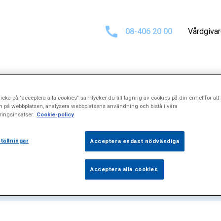
08-406 20 00
Vårdgiva
icka på "acceptera alla cookies" samtycker du till lagring av cookies på din enhet för att 
sultat för
"Spast
n på webbplatsen, analysera webbplatsens användning och bistå i våra
ingsinsatser.
Cookie-policy
tällningar
Acceptera endast nödvändiga
Acceptera alla cookies