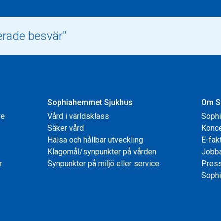
Sophiahemmet Sjukhus
Om S
re
Vård i världsklass
Soph
Säker vård
Konce
Hälsa och hållbar utveckling
E-fak
Klagomål/synpunkter på vården
Jobb
r
Synpunkter på miljö eller service
Pres
Sophi