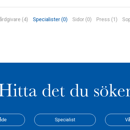
årdgivare (4)
Specialister (0)
Sidor (0)
Press (1)
Sop
Hitta det du söke
åde
Specialist
Vå