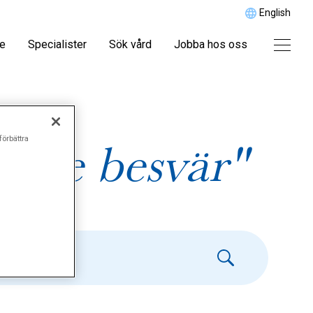
English
re
Specialister
Sök vård
Jobba hos oss
förbättra
erade besvär"