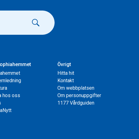
ophiahemmet
Övrigt
iahemmet
Hitta hit
rnledning
Kontakt
tura
Om webbplatsen
a hos oss
Om personuppgifter
s
1177 Vårdguiden
aNytt