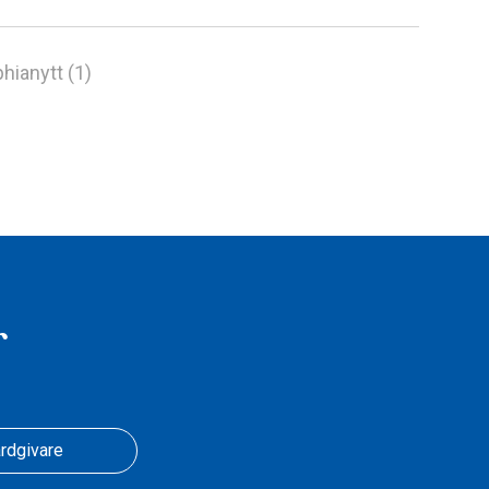
hianytt (1)
r
rdgivare