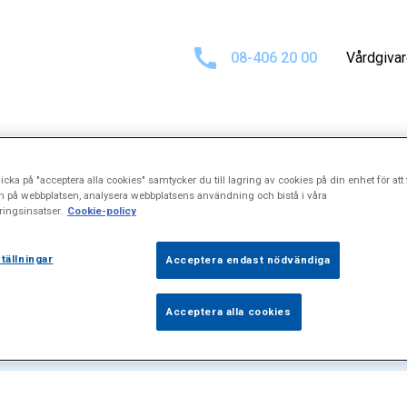
08-406 20 00
Vårdgiva
icka på "acceptera alla cookies" samtycker du till lagring av cookies på din enhet för att 
at för
"Tandersä
n på webbplatsen, analysera webbplatsens användning och bistå i våra
ingsinsatser.
Cookie-policy
tällningar
Acceptera endast nödvändiga
Acceptera alla cookies