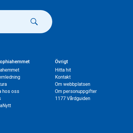
ophiahemmet
Övrigt
iahemmet
Hitta hit
rnledning
Kontakt
tura
Om webbplatsen
a hos oss
Om personuppgifter
s
1177 Vårdguiden
aNytt