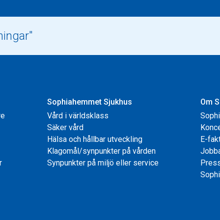
Sophiahemmet Sjukhus
Om S
re
Vård i världsklass
Soph
Säker vård
Konce
Hälsa och hållbar utveckling
E-fak
Klagomål/synpunkter på vården
Jobb
r
Synpunkter på miljö eller service
Pres
Sophi