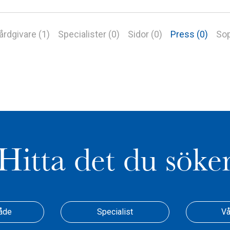
årdgivare (1)
Specialister (0)
Sidor (0)
Press (0)
Sop
Hitta det du söke
åde
Specialist
Vå