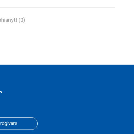
hianytt (0)
r
rdgivare