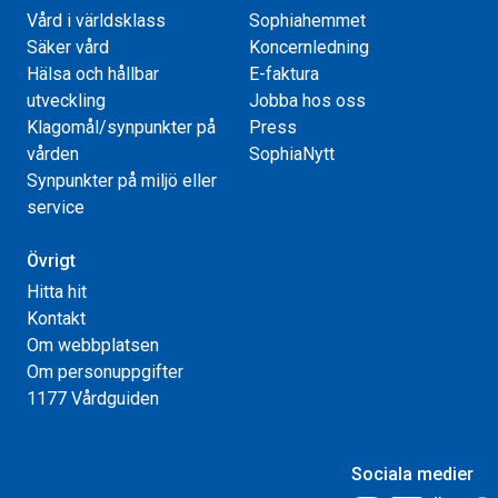
Vård i världsklass
Sophiahemmet
Säker vård
Koncernledning
Hälsa och hållbar
E-faktura
utveckling
Jobba hos oss
Klagomål/synpunkter på
Press
vården
SophiaNytt
Synpunkter på miljö eller
service
Övrigt
Hitta hit
Kontakt
Om webbplatsen
Om personuppgifter
1177 Vårdguiden
Sociala medier