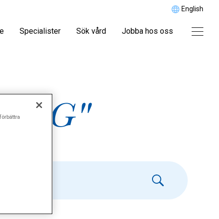
English
re
Specialister
Sök vård
Jobba hos oss
-EKG"
förbättra