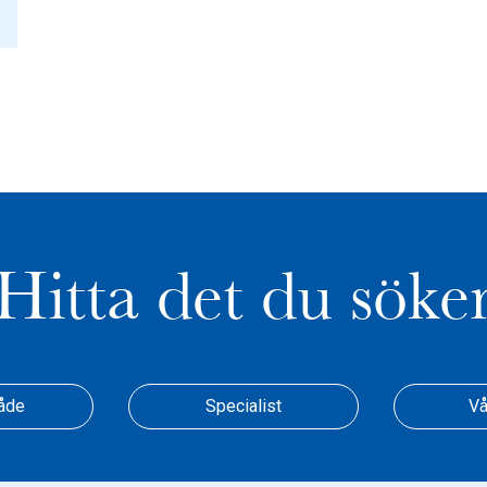
Hitta det du söke
åde
Specialist
Vå