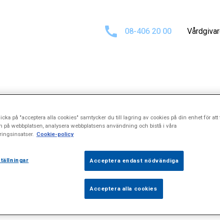
08-406 20 00
Vårdgiva
ultat för
"Tum
icka på "acceptera alla cookies" samtycker du till lagring av cookies på din enhet för att 
n på webbplatsen, analysera webbplatsens användning och bistå i våra
ingsinsatser.
Cookie-policy
tällningar
Acceptera endast nödvändiga
Acceptera alla cookies