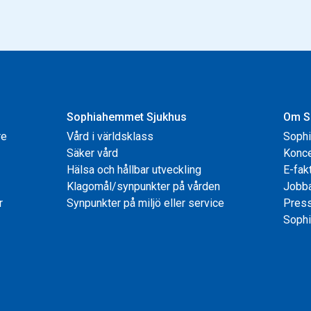
Sophiahemmet Sjukhus
Om S
re
Vård i världsklass
Soph
Säker vård
Konce
Hälsa och hållbar utveckling
E-fak
Klagomål/synpunkter på vården
Jobb
r
Synpunkter på miljö eller service
Pres
Sophi