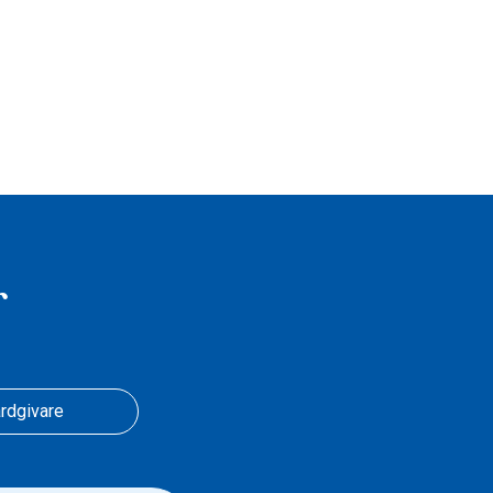
r
rdgivare