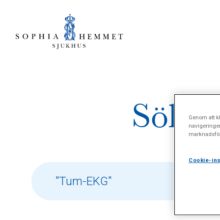
Sökres
Genom att kl
navigeringe
marknadsför
Cookie-ins