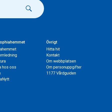
ophiahemmet
Övrigt
iahemmet
Hitta hit
rnledning
Kontakt
tura
Om webbplatsen
a hos oss
Om personuppgifter
s
1177 Vårdguiden
aNytt