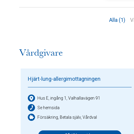
Alla (1)
V
Vårdgivare
Hjärt-lung-allergimottagningen
Hus E, ingång 1, Valhallavägen 91
Se hemsida
Försäkring, Betala själv, Vårdval