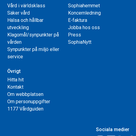
Vård i världsklass
Sophiahemmet
Säker vård
Koncernledning
Hälsa och hållbar
E-faktura
utveckling
Jobba hos oss
Klagomål/synpunkter på
Press
vården
SophiaNytt
Synpunkter på miljö eller
service
Övrigt
Hitta hit
Kontakt
Om webbplatsen
Om personuppgifter
1177 Vårdguiden
Sociala medier