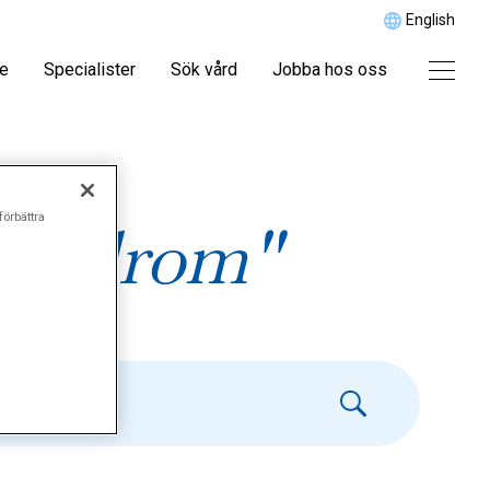
English
re
Specialister
Sök vård
Jobba hos oss
förbättra
syndrom"