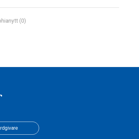
hianytt (0)
r
rdgivare