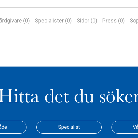
årdgivare (0)
Specialister (0)
Sidor (0)
Press (0)
Sop
Hitta det du söke
åde
Specialist
Vå