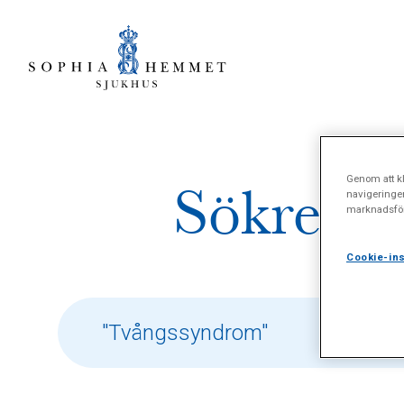
Genom att kl
Sökresul
navigeringe
marknadsför
Cookie-ins