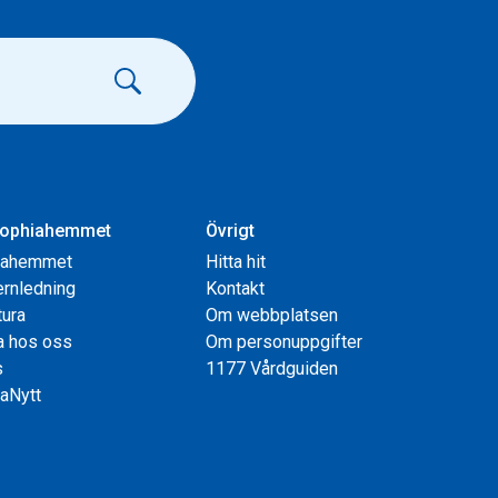
ophiahemmet
Övrigt
iahemmet
Hitta hit
rnledning
Kontakt
tura
Om webbplatsen
a hos oss
Om personuppgifter
s
1177 Vårdguiden
aNytt