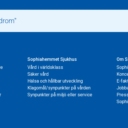
Sophiahemmet Sjukhus
Om S
re
Vård i världsklass
Soph
Säker vård
Konce
Hälsa och hållbar utveckling
E-fak
Klagomål/synpunkter på vården
Jobb
r
Synpunkter på miljö eller service
Pres
Sophi