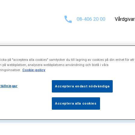
08-406 20 00
Vårdgiva
icka på "acceptera alla cookies" samtycker du till lagring av cookies på din enhet för att 
tat för
"Tvångs
n på webbplatsen, analysera webbplatsens användning och bistå i våra
ingsinsatser.
Cookie-policy
tällningar
Acceptera endast nödvändiga
Acceptera alla cookies