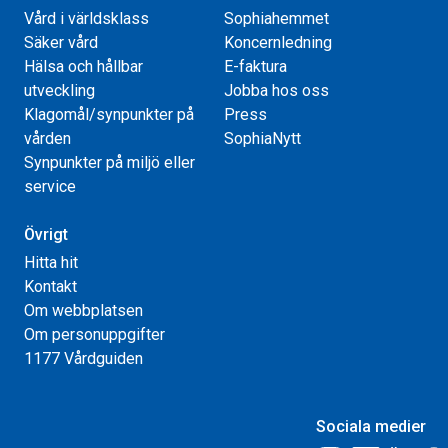
Vård i världsklass
Sophiahemmet
Säker vård
Koncernledning
Hälsa och hållbar
E-faktura
utveckling
Jobba hos oss
Klagomål/synpunkter på
Press
vården
SophiaNytt
Synpunkter på miljö eller
service
Övrigt
Hitta hit
Kontakt
Om webbplatsen
Om personuppgifter
1177 Vårdguiden
Sociala medier