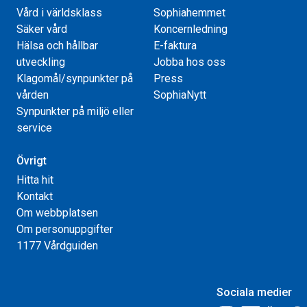
Vård i världsklass
Sophiahemmet
Säker vård
Koncernledning
Hälsa och hållbar
E-faktura
utveckling
Jobba hos oss
Klagomål/synpunkter på
Press
vården
SophiaNytt
Synpunkter på miljö eller
service
Övrigt
Hitta hit
Kontakt
Om webbplatsen
Om personuppgifter
1177 Vårdguiden
Sociala medier