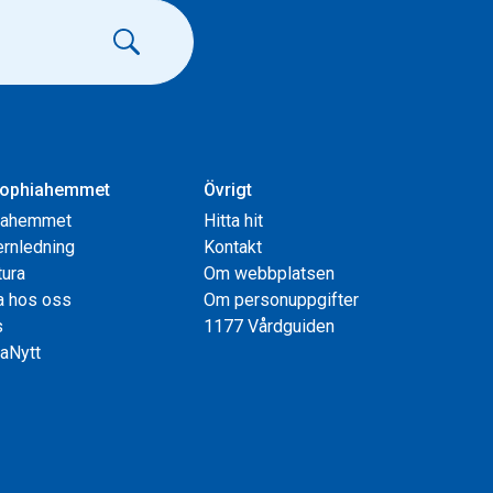
ophiahemmet
Övrigt
iahemmet
Hitta hit
rnledning
Kontakt
tura
Om webbplatsen
a hos oss
Om personuppgifter
s
1177 Vårdguiden
aNytt