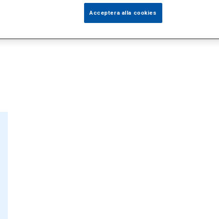
Acceptera alla cookies
årdgivare (1)
Specialister (0)
Sidor (2)
Press (1)
So