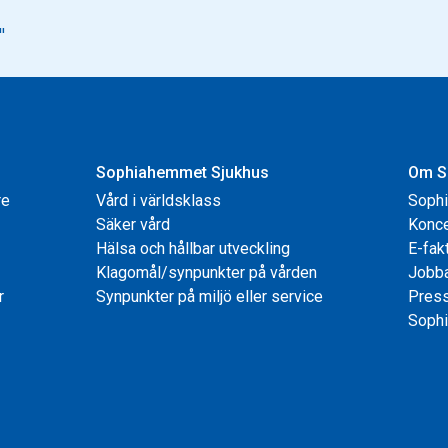
Sophiahemmet Sjukhus
Om S
re
Vård i världsklass
Soph
Säker vård
Konce
Hälsa och hållbar utveckling
E-fak
Klagomål/synpunkter på vården
Jobb
r
Synpunkter på miljö eller service
Pres
Sophi