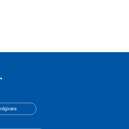
r
rdgivare