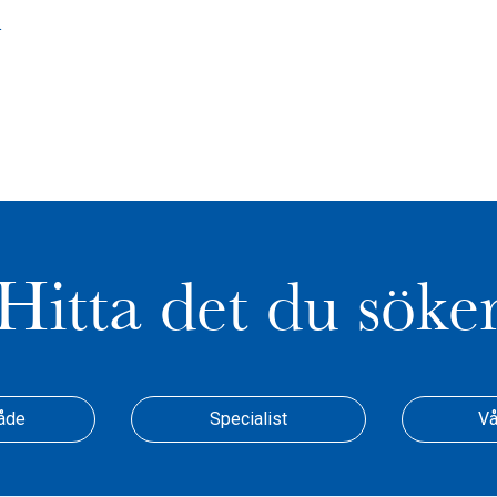
n
Hitta det du söke
åde
Specialist
Vå