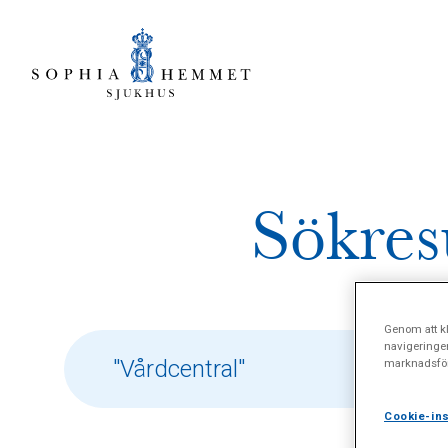
Sökres
Genom att kl
navigeringe
marknadsför
Cookie-ins