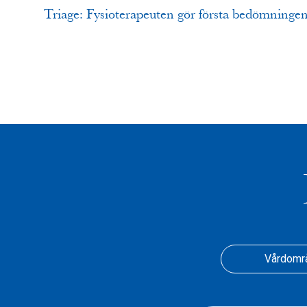
Triage: Fysioterapeuten gör första bedömninge
Vårdomr