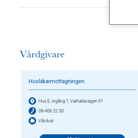
Alla (16)
V
Vårdgivare
Husläkarmottagningen
Hus E, ingång 1, Valhallavägen 91
08-406 22 30
Vårdval