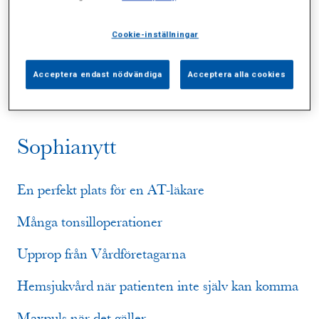
Cookie-inställningar
Alla (16)
Vårdgivare (1)
Specialister (0)
Sidor (2)
Press (1)
Sophianytt (9)
Acceptera endast nödvändiga
Acceptera alla cookies
Sophianytt
En perfekt plats för en AT-läkare
Många tonsilloperationer
Upprop från Vårdföretagarna
Hemsjukvård när patienten inte själv kan komma
Maxpuls när det gäller