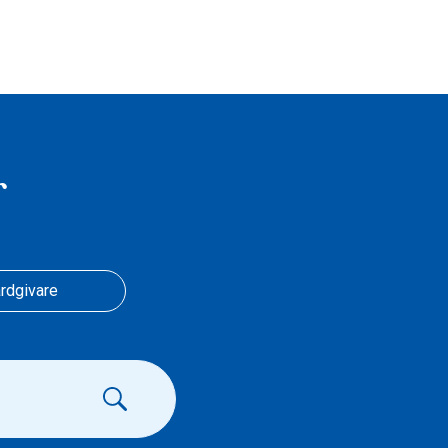
r
rdgivare