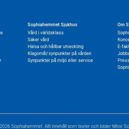
Sophiahemmet Sjukhus
Om S
re
Vård i världsklass
Soph
Säker vård
Konce
Hälsa och hållbar utveckling
E-fak
Klagomål/synpunkter på vården
Jobb
r
Synpunkter på miljö eller service
Pres
Sophi
2026 Sophiahemmet. Allt innehåll som texter och bilder tillhör