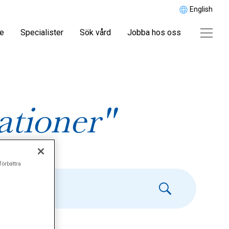
English
re
Specialister
Sök vård
Jobba hos oss
ationer"
förbättra