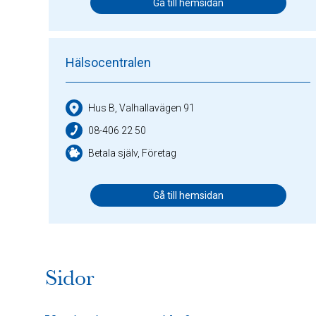
Gå till hemsidan
Hälsocentralen
Hus B, Valhallavägen 91
08-406 22 50
Betala själv, Företag
Gå till hemsidan
Sidor