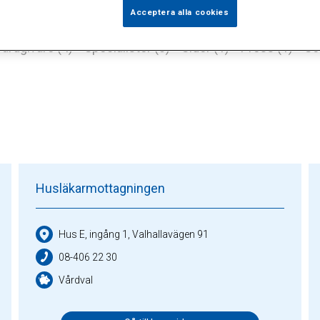
Acceptera alla cookies
årdgivare (4)
Specialister (0)
Sidor (1)
Press (1)
So
Husläkarmottagningen
Hus E, ingång 1, Valhallavägen 91
08-406 22 30
Vårdval