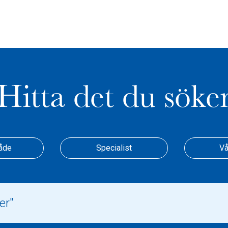
Hitta det du söke
åde
Specialist
Vå