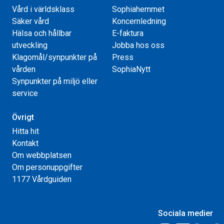
Vård i världsklass
Sophiahemmet
Säker vård
Koncernledning
Hälsa och hållbar
E-faktura
utveckling
Jobba hos oss
Klagomål/synpunkter på
Press
vården
SophiaNytt
Synpunkter på miljö eller
service
Övrigt
Hitta hit
Kontakt
Om webbplatsen
Om personuppgifter
1177 Vårdguiden
Sociala medier