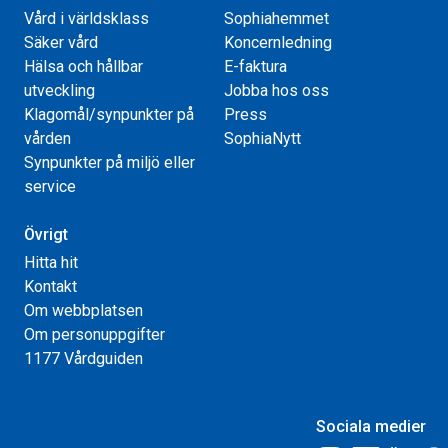
Vård i världsklass
Sophiahemmet
Säker vård
Koncernledning
Hälsa och hållbar
E-faktura
utveckling
Jobba hos oss
Klagomål/synpunkter på
Press
vården
SophiaNytt
Synpunkter på miljö eller
service
Övrigt
Hitta hit
Kontakt
Om webbplatsen
Om personuppgifter
1177 Vårdguiden
Sociala medier