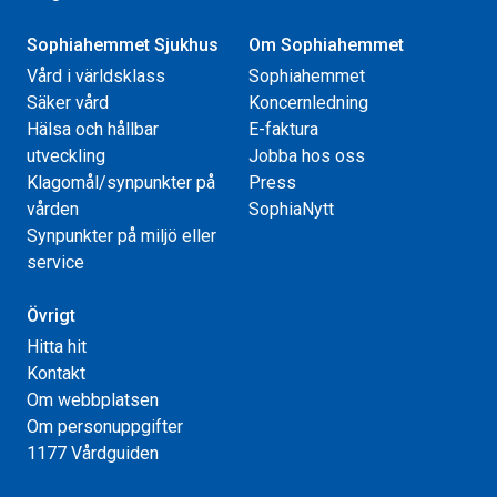
Sophiahemmet Sjukhus
Om Sophiahemmet
Vård i världsklass
Sophiahemmet
Säker vård
Koncernledning
Hälsa och hållbar
E-faktura
utveckling
Jobba hos oss
Klagomål/synpunkter på
Press
vården
SophiaNytt
Synpunkter på miljö eller
service
Övrigt
Hitta hit
Kontakt
Om webbplatsen
Om personuppgifter
1177 Vårdguiden