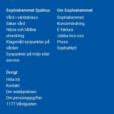
Sophiahemmet Sjukhus
Om Sophiahemmet
Vård i världsklass
Sophiahemmet
Säker vård
Koncernledning
Hälsa och hållbar
E-faktura
utveckling
Jobba hos oss
Klagomål/synpunkter på
Press
vården
SophiaNytt
Synpunkter på miljö eller
service
Övrigt
Hitta hit
Kontakt
Om webbplatsen
Om personuppgifter
1177 Vårdguiden