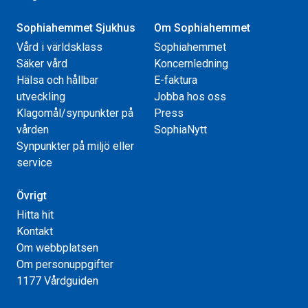
Sophiahemmet Sjukhus
Om Sophiahemmet
Vård i världsklass
Sophiahemmet
Säker vård
Koncernledning
Hälsa och hållbar
E-faktura
utveckling
Jobba hos oss
Klagomål/synpunkter på
Press
vården
SophiaNytt
Synpunkter på miljö eller
service
Övrigt
Hitta hit
Kontakt
Om webbplatsen
Om personuppgifter
1177 Vårdguiden