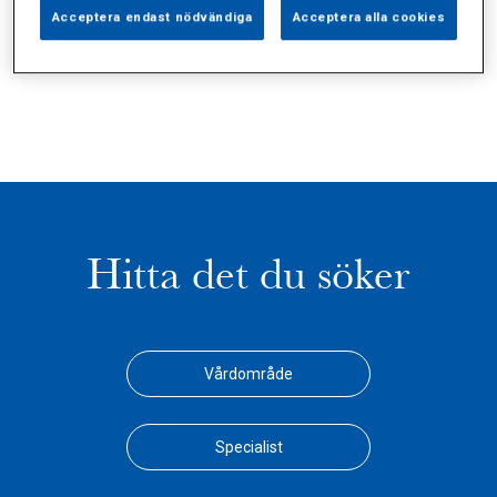
Alla (4)
Vårdgivare (0)
Specialister (3)
Acceptera endast nödvändiga
Acceptera alla cookies
Sidor (0)
Press (0)
Sophianytt (0)
Hitta det du söker
Vårdområde
Specialist