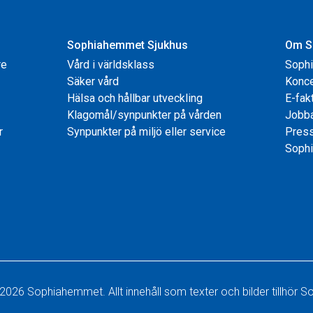
Sophiahemmet Sjukhus
Om S
re
Vård i världsklass
Soph
Säker vård
Konce
Hälsa och hållbar utveckling
E-fak
Klagomål/synpunkter på vården
Jobb
r
Synpunkter på miljö eller service
Pres
Sophi
2026 Sophiahemmet. Allt innehåll som texter och bilder tillhör