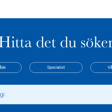
Hitta det du söke
åde
Specialist
Vå