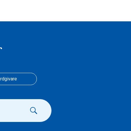
r
rdgivare