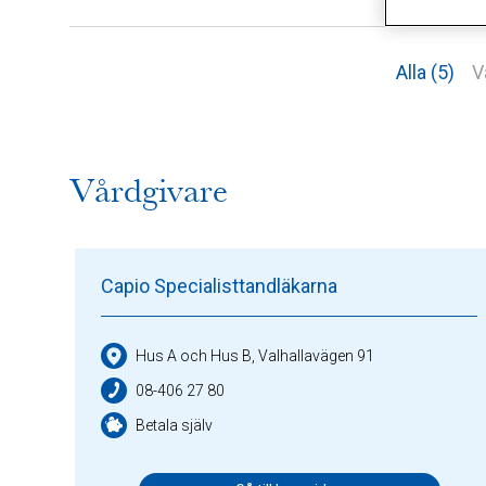
Alla (5)
V
Vårdgivare
Capio Specialisttandläkarna
Hus A och Hus B, Valhallavägen 91
08-406 27 80
Betala själv