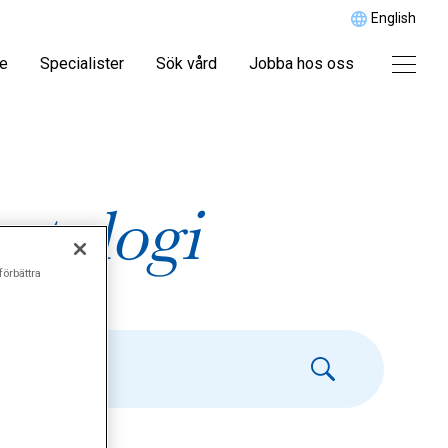
English
re
Specialister
Sök vård
Jobba hos oss
ntologi
förbättra