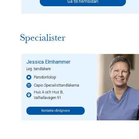
Gå till hemsidan
Specialister
Jessica Elmhammer
Leg. tandläkare
Parodontologi
Capio Specialisttandläkarna
Hus A och Hus B,
Valhallavägen 91
Kontakta vårdgivare