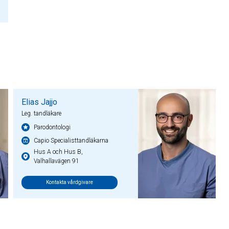
Elias Jajjo
Leg. tandläkare
Parodontologi
Capio Specialisttandläkarna
Hus A och Hus B,
Valhallavägen 91
Kontakta vårdgivare