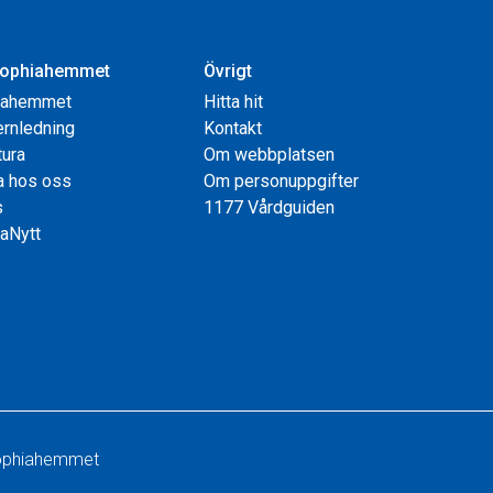
ophiahemmet
Övrigt
iahemmet
Hitta hit
rnledning
Kontakt
tura
Om webbplatsen
a hos oss
Om personuppgifter
s
1177 Vårdguiden
aNytt
 Sophiahemmet