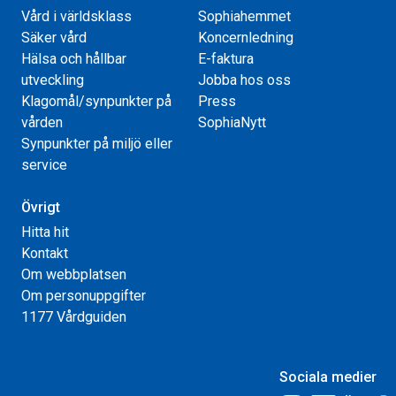
Vård i världsklass
Sophiahemmet
Säker vård
Koncernledning
Hälsa och hållbar
E-faktura
utveckling
Jobba hos oss
Klagomål/synpunkter på
Press
vården
SophiaNytt
Synpunkter på miljö eller
service
Övrigt
Hitta hit
Kontakt
Om webbplatsen
Om personuppgifter
1177 Vårdguiden
Sociala medier