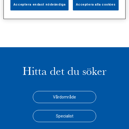
Alla (28)
Vårdgivare (3)
Specialister (5)
Acceptera endast nödvändiga
Acceptera alla cookies
Sidor (0)
Press (4)
Sophianytt (5)
Hitta det du söker
Vårdområde
Specialist