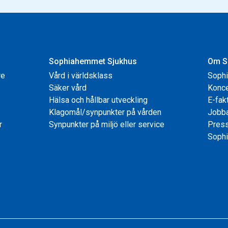
Sophiahemmet Sjukhus
Om S
re
Vård i världsklass
Soph
Säker vård
Konce
Hälsa och hållbar utveckling
E-fak
Klagomål/synpunkter på vården
Jobb
r
Synpunkter på miljö eller service
Pres
Sophi