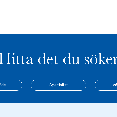
Hitta det du söke
åde
Specialist
Vå