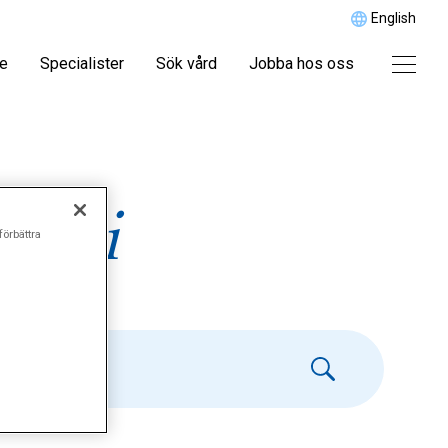
English
re
Specialister
Sök vård
Jobba hos oss
iatri
förbättra