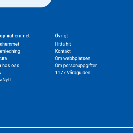
ophiahemmet
Övrigt
iahemmet
Hitta hit
rnledning
Kontakt
tura
Om webbplatsen
a hos oss
Om personuppgifter
s
1177 Vårdguiden
aNytt