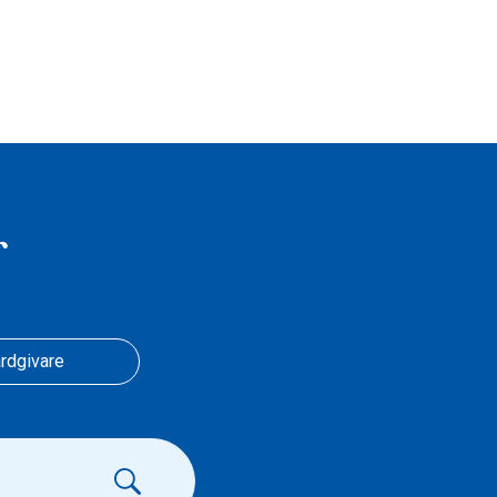
r
rdgivare