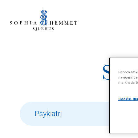
Sökr
Genom att kl
navigeringe
marknadsför
Cookie-ins