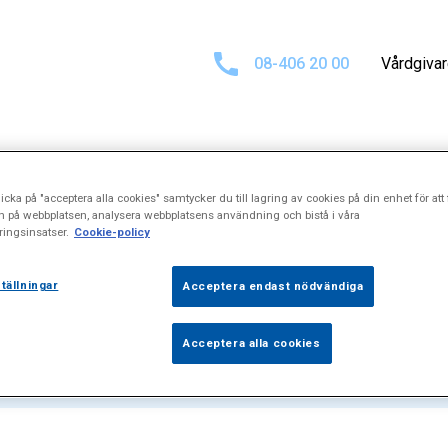
08-406 20 00
Vårdgiva
icka på "acceptera alla cookies" samtycker du till lagring av cookies på din enhet för att 
 för
Röst- och t
n på webbplatsen, analysera webbplatsens användning och bistå i våra
ingsinsatser.
Cookie-policy
tällningar
Acceptera endast nödvändiga
Acceptera alla cookies