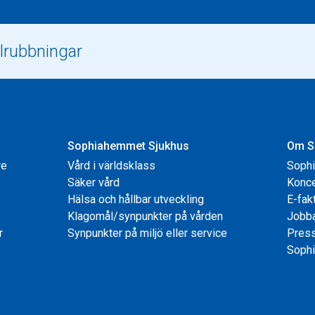
Sophiahemmet Sjukhus
Om S
re
Vård i världsklass
Soph
Säker vård
Konce
Hälsa och hållbar utveckling
E-fak
Klagomål/synpunkter på vården
Jobb
r
Synpunkter på miljö eller service
Pres
Sophi