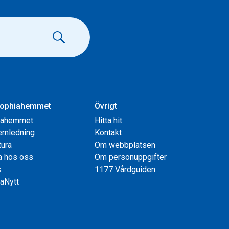
ophiahemmet
Övrigt
iahemmet
Hitta hit
rnledning
Kontakt
tura
Om webbplatsen
a hos oss
Om personuppgifter
s
1177 Vårdguiden
aNytt