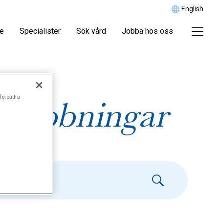
English
re
Specialister
Sök vård
Jobba hos oss
förbättra
alrubbningar