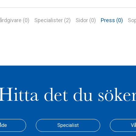
årdgivare (0)
Specialister (2)
Sidor (0)
Press (0)
Sop
Hitta det du söke
åde
Specialist
Vå