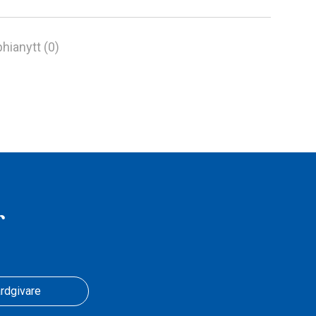
hianytt (0)
r
rdgivare