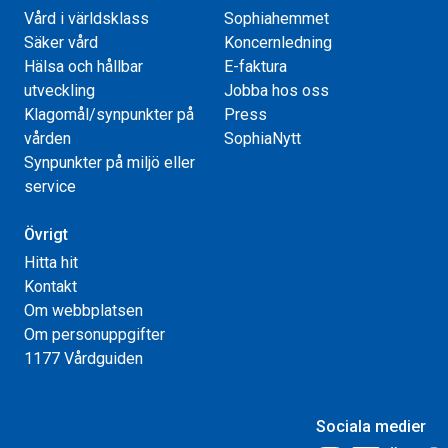
Vård i världsklass
Sophiahemmet
Säker vård
Koncernledning
Hälsa och hållbar
E-faktura
utveckling
Jobba hos oss
Klagomål/synpunkter på
Press
vården
SophiaNytt
Synpunkter på miljö eller
service
Övrigt
Hitta hit
Kontakt
Om webbplatsen
Om personuppgifter
1177 Vårdguiden
Sociala medier