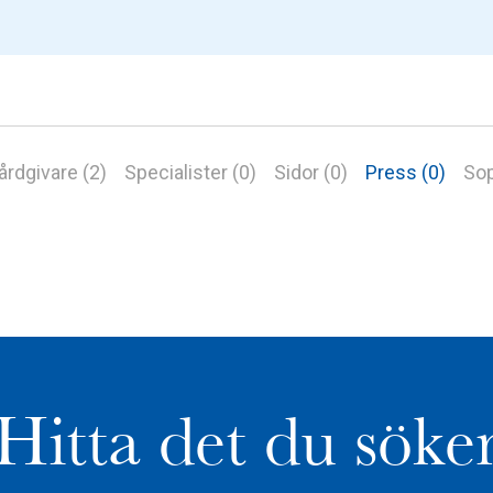
årdgivare (2)
Specialister (0)
Sidor (0)
Press (0)
Sop
Hitta det du söke