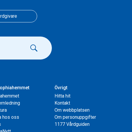
rdgivare
ophiahemmet
Övrigt
iahemmet
Hitta hit
rnledning
Kontakt
tura
Om webbplatsen
a hos oss
Om personuppgifter
s
1177 Vårdguiden
aNytt