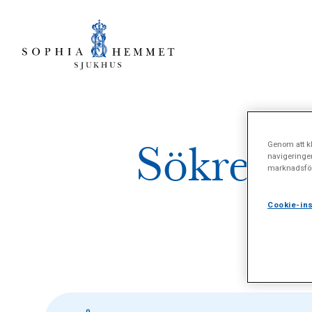
Sökresul
Genom att kl
navigeringe
marknadsför
Cookie-ins