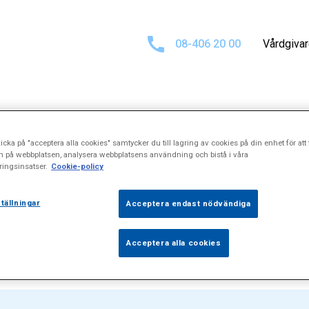
08-406 20 00
Vårdgiva
tat för
"Ångestr
icka på "acceptera alla cookies" samtycker du till lagring av cookies på din enhet för att 
n på webbplatsen, analysera webbplatsens användning och bistå i våra
ingsinsatser.
Cookie-policy
problem"
tällningar
Acceptera endast nödvändiga
Acceptera alla cookies