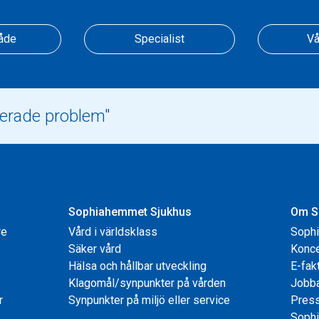
åde
Specialist
Vå
Sophiahemmet Sjukhus
Om S
re
Vård i världsklass
Soph
Säker vård
Konce
Hälsa och hållbar utveckling
E-fak
Klagomål/synpunkter på vården
Jobb
r
Synpunkter på miljö eller service
Pres
Sophi