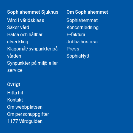
Sophiahemmet Sjukhus
Om Sophiahemmet
Vård i världsklass
Sophiahemmet
Säker vård
Koncernledning
Hälsa och hållbar
E-faktura
utveckling
Jobba hos oss
Klagomål/synpunkter på
Press
vården
SophiaNytt
Synpunkter på miljö eller
service
Övrigt
Hitta hit
Kontakt
Om webbplatsen
Om personuppgifter
1177 Vårdguiden