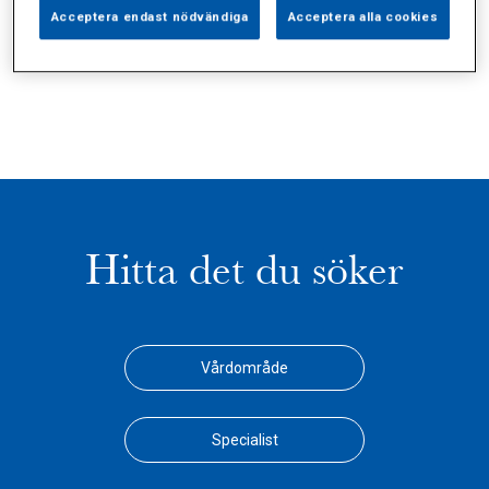
Alla (2)
Vårdgivare (1)
Specialister (0)
Acceptera endast nödvändiga
Acceptera alla cookies
Sidor (0)
Press (0)
Sophianytt (0)
Hitta det du söker
Vårdområde
Specialist