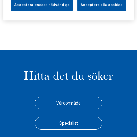
Alla (2)
Vårdgivare (1)
Specialister (0)
Acceptera endast nödvändiga
Acceptera alla cookies
Sidor (0)
Press (0)
Sophianytt (0)
Hitta det du söker
Vårdområde
Specialist