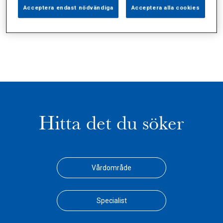
Alla (2)
Vårdgivare (1)
Specialister (0)
Acceptera endast nödvändiga
Acceptera alla cookies
Sidor (0)
Press (0)
Sophianytt (0)
Hitta det du söker
Vårdområde
Specialist