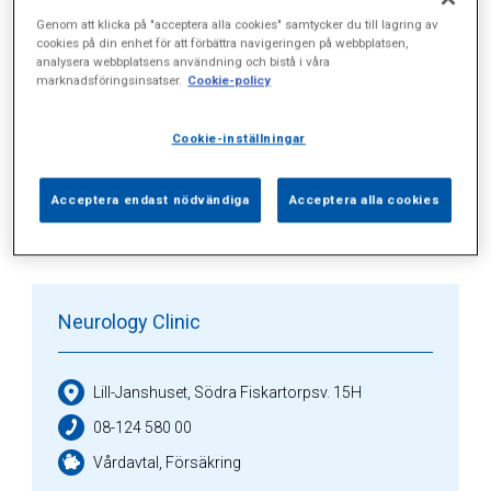
Genom att klicka på "acceptera alla cookies" samtycker du till lagring av
cookies på din enhet för att förbättra navigeringen på webbplatsen,
Alla (8)
Vårdgivare (2)
Specialister (0)
analysera webbplatsens användning och bistå i våra
marknadsföringsinsatser.
Cookie-policy
Sidor (0)
Press (4)
Sophianytt (0)
Cookie-inställningar
Acceptera endast nödvändiga
Acceptera alla cookies
Vårdgivare
Neurology Clinic
Lill-Janshuset, Södra Fiskartorpsv. 15H
08-124 580 00
Vårdavtal, Försäkring