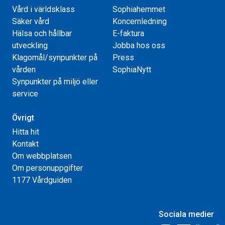
Vård i världsklass
Sophiahemmet
Säker vård
Koncernledning
Hälsa och hållbar
E-faktura
utveckling
Jobba hos oss
Klagomål/synpunkter på
Press
vården
SophiaNytt
Synpunkter på miljö eller
service
Övrigt
Hitta hit
Kontakt
Om webbplatsen
Om personuppgifter
1177 Vårdguiden
Sociala medier