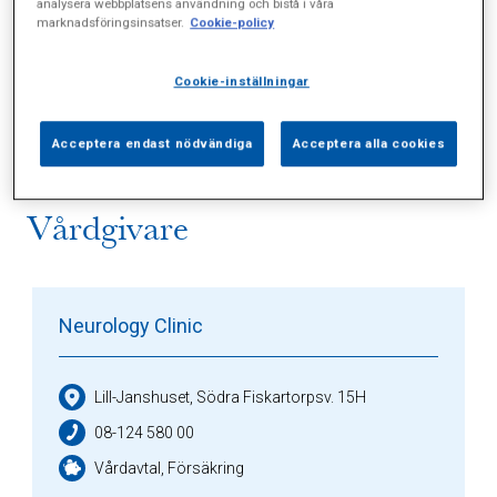
analysera webbplatsens användning och bistå i våra
marknadsföringsinsatser.
Cookie-policy
Alla (8)
Vårdgivare (2)
Specialister (0)
Cookie-inställningar
Sidor (0)
Press (4)
Sophianytt (0)
Acceptera endast nödvändiga
Acceptera alla cookies
Vårdgivare
Neurology Clinic
Lill-Janshuset, Södra Fiskartorpsv. 15H
08-124 580 00
Vårdavtal, Försäkring