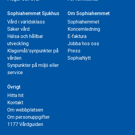
Sophiahemmet Sjukhus
Om Sophiahemmet
Vård i världsklass
Sophiahemmet
Säker vård
Koncernledning
Hälsa och hållbar
E-faktura
utveckling
Jobba hos oss
Klagomål/synpunkter på
Press
vården
SophiaNytt
Synpunkter på miljö eller
service
Övrigt
Hitta hit
Kontakt
Om webbplatsen
Om personuppgifter
1177 Vårdguiden