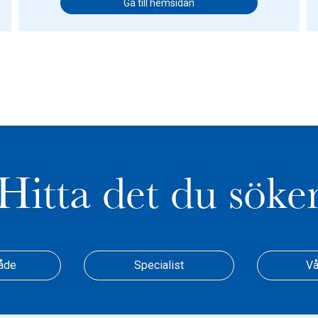
Gå till hemsidan
Hitta det du söke
åde
Specialist
Vå