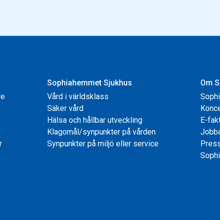
Sophiahemmet Sjukhus
Om S
re
Vård i världsklass
Soph
Säker vård
Konce
Hälsa och hållbar utveckling
E-fak
Klagomål/synpunkter på vården
Jobb
r
Synpunkter på miljö eller service
Pres
Sophi