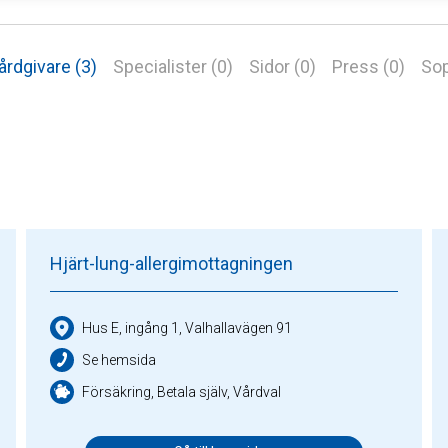
årdgivare (3)
Specialister (0)
Sidor (0)
Press (0)
Sop
Hjärt-lung-allergimottagningen
Hus E, ingång 1, Valhallavägen 91
Se hemsida
Försäkring, Betala själv, Vårdval