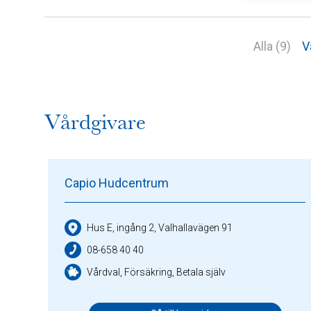
Alla (9)
V
Vårdgivare
Capio Hudcentrum
Hus E, ingång 2, Valhallavägen 91
08-658 40 40
Vårdval, Försäkring, Betala själv