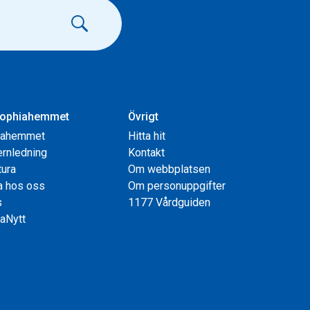
ophiahemmet
Övrigt
iahemmet
Hitta hit
rnledning
Kontakt
tura
Om webbplatsen
a hos oss
Om personuppgifter
s
1177 Vårdguiden
aNytt