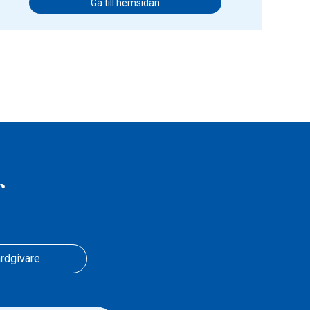
Gå till hemsidan
r
rdgivare