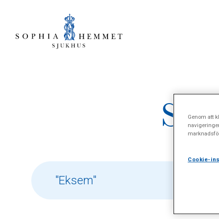
Sökr
Genom att kl
navigeringe
marknadsför
Cookie-ins