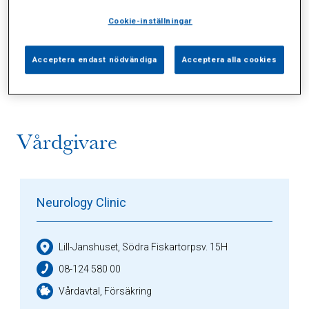
Cookie-inställningar
Alla (2)
Vårdgivare (1)
Specialister (0)
Acceptera endast nödvändiga
Acceptera alla cookies
Sidor (0)
Press (0)
Sophianytt (0)
Vårdgivare
Neurology Clinic
Lill-Janshuset, Södra Fiskartorpsv. 15H
08-124 580 00
Vårdavtal, Försäkring