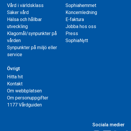
Vård i världsklass
Sophiahemmet
Säker vård
Koncernledning
Hälsa och hållbar
E-faktura
utveckling
Jobba hos oss
Klagomål/synpunkter på
Press
vården
SophiaNytt
Synpunkter på miljö eller
service
Övrigt
Hitta hit
Kontakt
Om webbplatsen
Om personuppgifter
1177 Vårdguiden
Sociala medier