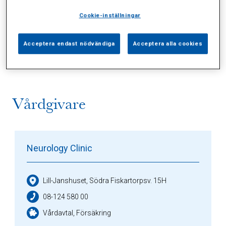
Cookie-inställningar
Alla (2)
Vårdgivare (1)
Specialister (0)
Acceptera endast nödvändiga
Acceptera alla cookies
Sidor (0)
Press (0)
Sophianytt (0)
Vårdgivare
Neurology Clinic
Lill-Janshuset, Södra Fiskartorpsv. 15H
08-124 580 00
Vårdavtal, Försäkring