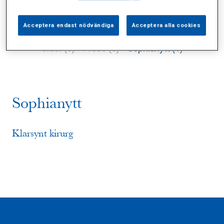
Acceptera endast nödvändiga
Acceptera alla cookies
Alla (2)
Vårdgivare (0)
Specialister (0)
Sidor (0)
Press (0)
Sophianytt (1)
Sophianytt
Klarsynt kirurg